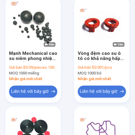
Mạnh Mechanical cao
Vòng đệm cao su ô
su niêm phong nhiệt
tô có khả năng hấp
độ thấp kháng Solid
thụ sốc màu đỏ
Giá bán:
$0.09/pieces 1000-4999 pieces
Giá bán:
$0.001/pcs
silicone cao su quả
MOQ:
1000 miếng
MOQ:
1000 bộ
bóng
Nhận giá mới nhất
Nhận giá mới nhất
Liên hệ với bây giờ
Liên hệ với bây giờ