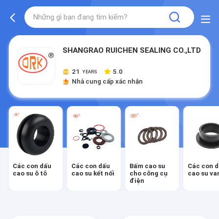
SHANGRAO RUICHEN SEALING CO.,LTD
21
5.0
YEARS
Nhà cung cấp xác nhận
Các con dấu
Các con dấu
Bấm cao su
Các con 
cao su ô tô
cao su kết nối
cho công cụ
cao su va
điện