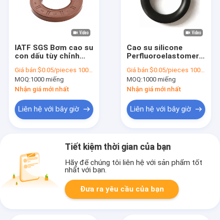
IATF SGS Bơm cao su
Cao su silicone
con dấu tùy chỉnh
Perfluoroelastomer
màu nâu O Ring cao
O Ring FKM EPDM
Giá bán:
$0.05/pieces 1000-4999 pieces
Giá bán:
$0.05/pieces 1000-4999 pieces
su TC Oil Seal 90
NBR Vật liệu niêm
MOQ:
1000 miếng
MOQ:
1000 miếng
Shore A
phong
Nhận giá mới nhất
Nhận giá mới nhất
Liên hệ với bây giờ
Liên hệ với bây giờ
Tiết kiệm thời gian của bạn
Hãy để chúng tôi liên hệ với sản phẩm tốt
nhất với bạn.
Đưa ra yêu cầu của bạn