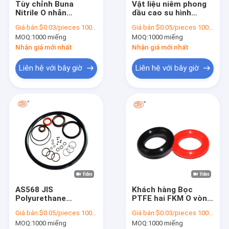
Tùy chỉnh Buna
Vật liệu niêm phong
Về chúng tôi
Nitrile O nhẫn
dầu cao su hình
Silicone 65 70 90
vuông AEM EPDM
Giá bán:
$0.03/pieces 1000-4999 pieces
Giá bán:
$0.05/pieces 1000-4999 pieces
Shore EPDM cao su O
FKM NBR Vật liệu
Tham quan nhà máy
MOQ:
1000 miếng
MOQ:
1000 miếng
nhẫn
elastomer
Nhận giá mới nhất
Nhận giá mới nhất
Kiểm soát chất lượng
Liên hệ với bây giờ
Liên hệ với bây giờ
Liên hệ chúng tôi
Tất cả các trường hợp
Yêu cầu báo giá
Các con dấu cao su ô tô
AS568 JIS
Khách hàng Bọc
Các con dấu cao su kết nối
Polyurethane
PTFE hai FKM O vòng
Pneumatic Rubber
cao su Các loại niêm
Bấm cao su cho công cụ điện
Giá bán:
$0.05/pieces 1000-4999 pieces
Giá bán:
$0.03/pieces 1000-4999 pieces
Seals PU Waterproof
phong cho niêm
MOQ:
1000 miếng
MOQ:
1000 miếng
Rubber Ring
phong AEM NBR