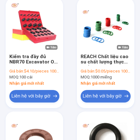
Kiểm tra đầy đủ
REACH Chất liệu cao
NBR70 Excavator O
su chất lượng thực
Ring Kit Plastic O
phẩm Ni-tri-l O-ring
Giá bán:
$4.10/pieces 100-499 pieces
Giá bán:
$0.05/pieces 1000-4999 pieces
Rings để sửa chữa và
để niêm phong máy
MOQ:
100 cái
MOQ:
1000 miếng
bảo trì
pha nước
Nhận giá mới nhất
Nhận giá mới nhất
Liên hệ với bây giờ
Liên hệ với bây giờ