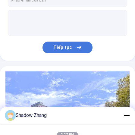
Chất chống dầu ISO9001 Bấm cao su ô tô NBR Seal Nhẫn O nhựa
OEM NBR O-Ring Goma Seal cho linh kiện khí nén và ô tô yêu cầu tùy chỉnh
Các con dấu cao su silicone chống nhiệt cho ô tô OEM
Chân cao su cho ván cắt Màn cắt ngang C/S 1.78mm-31mm Sản phẩm cao su bền khác
1.78mm - 31mm Valve cao su Seal C / S tiêu chuẩn silicone nhiệt cao O nhẫn cho nhu cầu đa dạng
Tiếp tục
Hệ thống kết nối ô tô Các bộ phận niêm phong dây cao su silicone có khả năng chống ăn mòn
O Ring Machine REACH Valve Rubber Seal Các bộ phận cao su màu tùy chỉnh
Các bộ phận ô tô cao su ô tô -60- 350 độ FDA RoHS được chứng nhận để kiểm soát ăn mòn
Đường dây niêm phong van EPDM ô tô Nhựa phụ tùng ô tô Tiêu chuẩn cho niêm phong trục
Độ khoan dung tiêu chuẩn EPDM Valve Rubber Seal Nhiệt độ trừ 60 - 350 độ
Shadow Zhang
2:27 PM