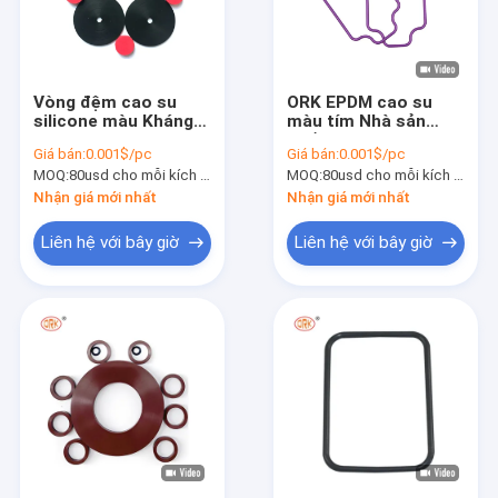
Vòng đệm cao su
ORK EPDM cao su
silicone màu Kháng
màu tím Nhà sản
nhiệt độ cao
xuất niêm phong cao
Giá bán:
0.001$/pc
Giá bán:
0.001$/pc
su ô tô cho bộ phận
MOQ:
80usd cho mỗi kích thước sản phẩm silicone
MOQ:
80usd cho mỗi kích thước sản phẩm silicone
ô tô
Nhận giá mới nhất
Nhận giá mới nhất
Liên hệ với bây giờ
Liên hệ với bây giờ
Nhà
Sản phẩm
Video